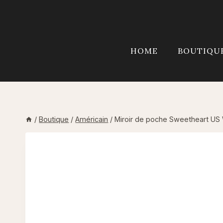
Aller
au
contenu
HOME
BOUTIQU
/
Boutique
/
Américain
/
Miroir de poche Sweetheart US