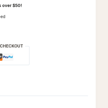
s over $50!
eed
 CHECKOUT