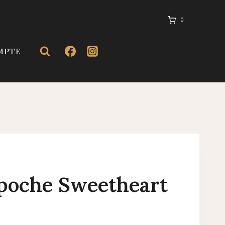
0
MPTE
 poche Sweetheart