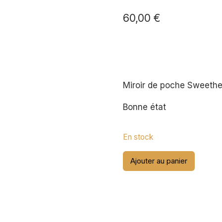
60,00
€
Miroir de poche Sweeth
Bonne état
En stock
quantité
Ajouter au panier
de
Miroir
de
poche