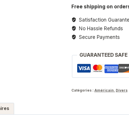
Sweetheart
Free shipping on order
US
WWII
Satisfaction Guarant
No Hassle Refunds
Secure Payments
GUARANTEED SAFE
Catégories :
Américain
,
Divers
ires