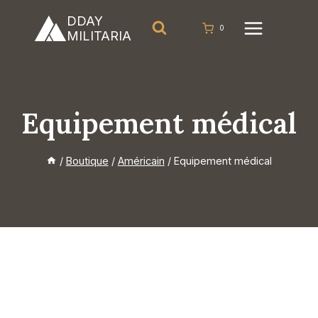
Aller
DDAY
au
0
MILITARIA
contenu
Equipement médical
/
Boutique
/
Américain
/
Equipement médical