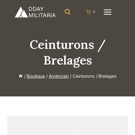
Aller
DDAY
au
0
MILITARIA
contenu
Ceinturons /
Brelages
/
Boutique
/
Américain
/
Ceinturons / Brelages