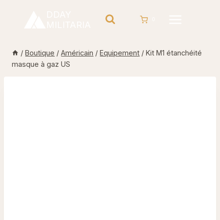
Aller
DDAY
au
0
MILITARIA
contenu
/
Boutique
/
Américain
/
Equipement
/
Kit M1 étanchéité
masque à gaz US