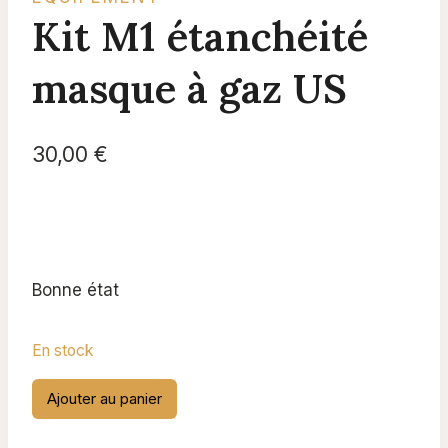
Kit M1 étanchéité
masque à gaz US
30,00
€
Bonne état
En stock
quantité
Ajouter au panier
de
Kit