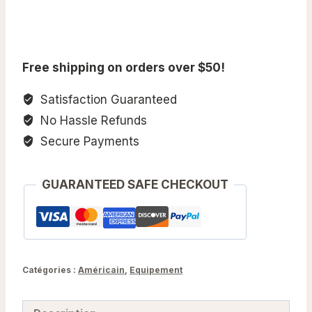
M1
étanchéité
masque
Free shipping on orders over $50!
à
gaz
Satisfaction Guaranteed
US
No Hassle Refunds
Secure Payments
GUARANTEED SAFE CHECKOUT
Catégories :
Américain
,
Equipement