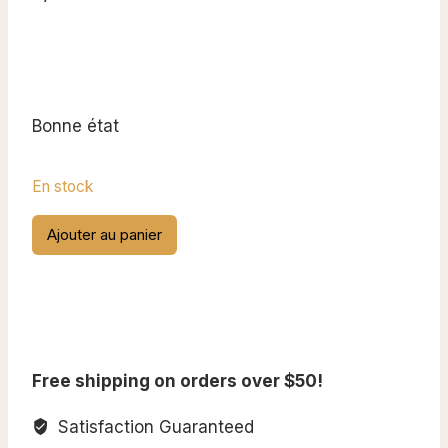
Bonne état
En stock
quantité
Ajouter au panier
de
Patch
Eighth
Army,
Pacific
Free shipping on orders over $50!
Satisfaction Guaranteed