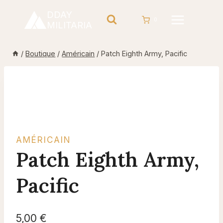
Aller
DDAY
au
0
MILITARIA
contenu
/
Boutique
/
Américain
/
Patch Eighth Army, Pacific
AMÉRICAIN
Patch Eighth Army,
Pacific
5,00
€