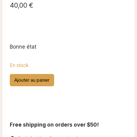
40,00
€
Bonne état
En stock
quantité
Ajouter au panier
de
Patch
4th
Infantry
Division
Free shipping on orders over $50!