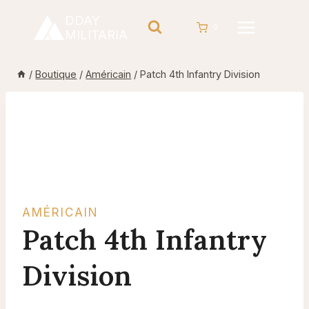
Aller
DDAY
au
0
MILITARIA
contenu
/
Boutique
/
Américain
/
Patch 4th Infantry Division
AMÉRICAIN
Patch 4th Infantry
Division