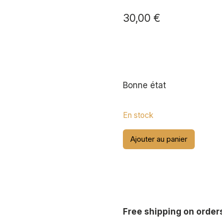
30,00
€
Bonne état
En stock
quantité
Ajouter au panier
de
Patch
43e
division
d'infanterie
Free shipping on order
dos