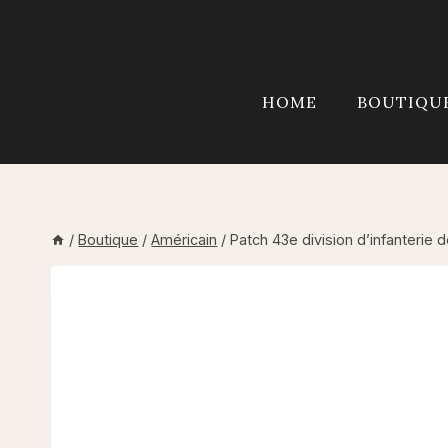
Aller
au
contenu
HOME
BOUTIQU
/
Boutique
/
Américain
/
Patch 43e division d’infanterie 