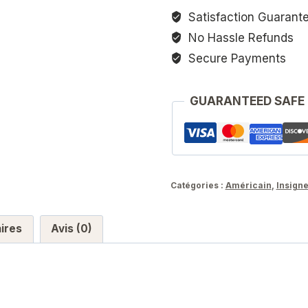
vert
Satisfaction Guarant
No Hassle Refunds
Secure Payments
GUARANTEED SAFE
Catégories :
Américain
,
Insign
ires
Avis (0)