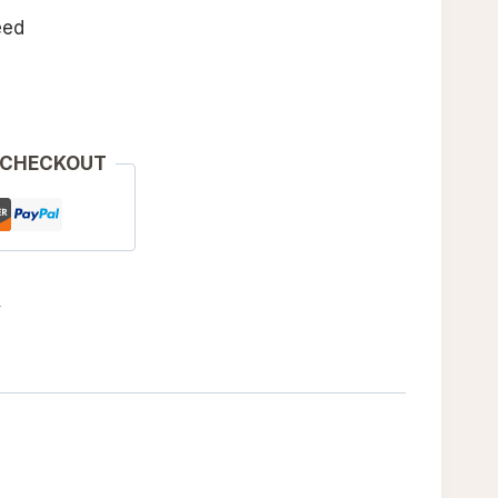
eed
 CHECKOUT
e