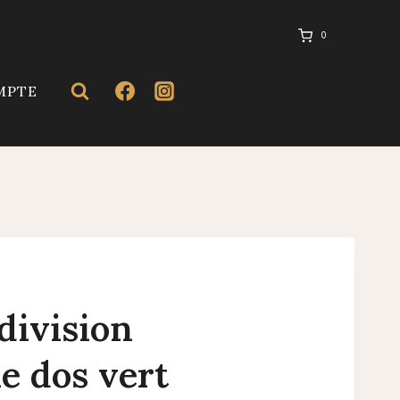
0
MPTE
division
ie dos vert