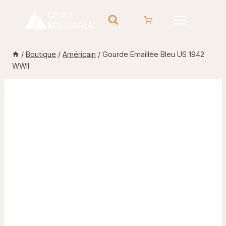
Aller
DDAY
au
0
MILITARIA
contenu
/
Boutique
/
Américain
/
Gourde Emaillée Bleu US 1942
WWII