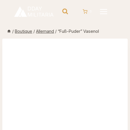
Aller
DDAY
au
0
MILITARIA
contenu
/
Boutique
/
Allemand
/
“Fuß-Puder” Vasenol