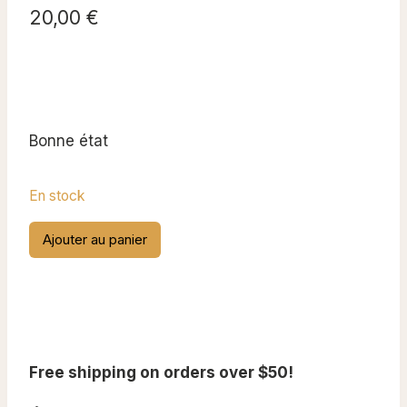
20,00
€
Bonne état
En stock
quantité
Ajouter au panier
de
“Fuß-
Puder”
Vasenol
Free shipping on orders over $50!