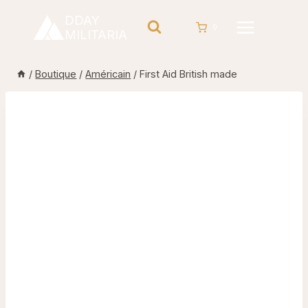
Aller
DDAY
au
0
MILITARIA
contenu
/
Boutique
/
Américain
/
First Aid British made