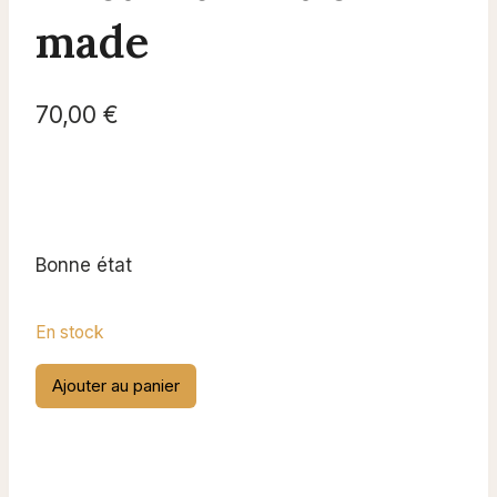
made
70,00
€
Bonne état
En stock
quantité
Ajouter au panier
de
First
Aid
British